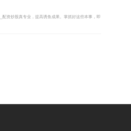
倍_配资炒股真专业，提高诱鱼成果。掌抓好这些本事，即