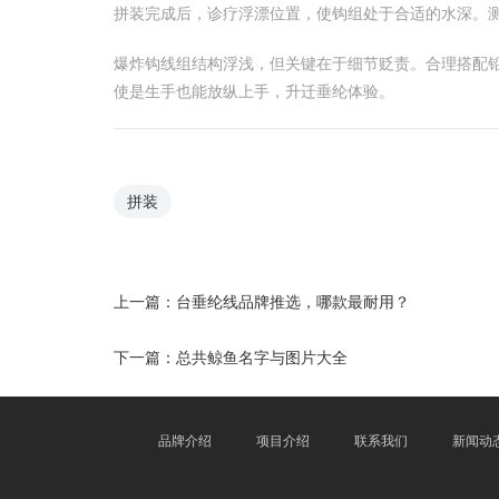
拼装完成后，诊疗浮漂位置，使钩组处于合适的水深。
爆炸钩线组结构浮浅，但关键在于细节贬责。合理搭配铅
使是生手也能放纵上手，升迁垂纶体验。
拼装
上一篇：
台垂纶线品牌推选，哪款最耐用？
下一篇：
总共鲸鱼名字与图片大全
品牌介绍
项目介绍
联系我们
新闻动