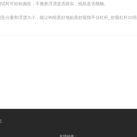
测试时可轻轻抛投，不雅察浮漂是否踏实，线组是否顺畅。
坠分量和浮漂大小，能让钩组更好地贴底炒股指平台杠杆_炒股杠杆10
态
友情链接：