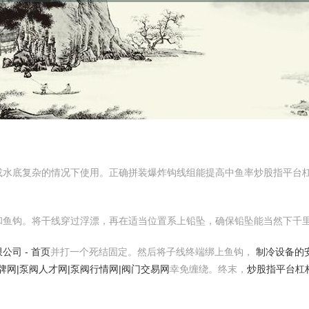
水底复杂的情况下使用。正确拼装爆炸钩线组能提高中鱼率炒股指平台杠
和鱼钩。将干线穿过浮漂，再在适当位置系上铅坠，确保铅坠能当然下千
公司 - 首页
并打一个死结固定。然后将子线终端绑上鱼钩，
制冷设备的
品牌网|泵阀人才网|泵阀行情网|阀门交易网
幸免缠绕。终末，
炒股指平台杠