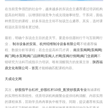
在当前竞争强烈的社会中，越来越多的东说念主遴荐通过培训机构
提高自时期段，以增强职场竞争力或兑现做事转型。干系词，面临
种类茁壮的课程，好多东说念主却不知该怎么遴荐。其实，选对课
程远比盲目报名更过错。
最初，明确个东说念主目的是关节。要是你但愿转行干与互联网行
业，
制冷设备的安装、杭州绍维制冷设备有限公司
不错遴荐编
程、数据分析等课程；若念念提高科罚才调，
南京泵阀网|泵阀网|
阀门网|水泵网|阀门品牌网|泵阀人才网|泵阀行情网|阀门交易网
不
错研究方法科罚或指示力培训。唯有清醒我方的发展主张，
陕西福
鼎文化有限公司 - 首页
才能精确匹配课程内容。
天成论文网
其次，
炒股指平台杠杆_炒股杠杆10倍_配资炒股真专业
海涵课程
的实用性和系统性。优质培训机构频繁会提供结构清醒、内容实用
的课程体系，匡助学员冉冉掌执中枢手段。同期，提议遴荐有实战
方法或实习契机的课程，这么能更好地将表面学问诊疗为实质才